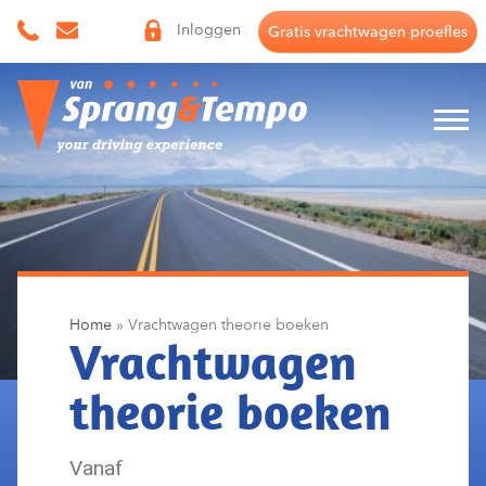
Skip
Inloggen
Gratis vrachtwagen proefles
to
content
Home
»
Vrachtwagen theorie boeken
Vrachtwagen
theorie boeken
Vanaf