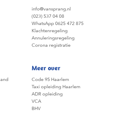
info@vansprang.nl
(023) 537 04 08
WhatsApp 0625 472 875
Klachtenregeling
Annuleringsregeling
Corona registratie
Meer over
land
Code 95 Haarlem
Taxi opleiding Haarlem
ADR opleiding
VCA
BHV