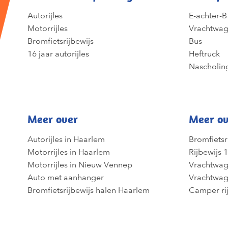
Autorijles
E-achter-B
Motorrijles
Vrachtwa
Bromfietsrijbewijs
Bus
16 jaar autorijles
Heftruck
Nascholin
Meer over
Meer ov
Autorijles in Haarlem
Bromfietsr
Motorrijles in Haarlem
Rijbewijs 1
Motorrijles in Nieuw Vennep
Vrachtwag
Auto met aanhanger
Vrachtwag
Bromfietsrijbewijs halen Haarlem
Camper ri