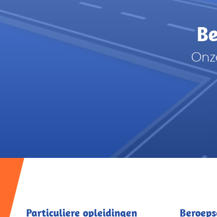
Be
Onze
Particuliere opleidingen
Beroeps