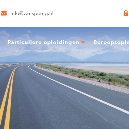
info@vansprang.nl
Particuliere opleidingen
Beroepsopl