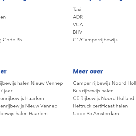
Taxi
gen
ADR
VCA
BHV
g Code 95
C1/Camperrijbewijs
er
Meer over
ijbewijs halen Nieuw Vennep
Camper rijbewijs Noord Hol
7 jaar
Bus rijbewijs halen
enrijbewijs Haarlem
CE Rijbewijs Noord Holland
enrijbewijs Nieuw Vennep
Heftruck certificaat halen
jbewijs halen Haarlem
Code 95 Amsterdam