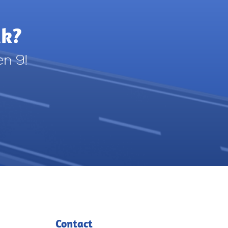
ak?
en 9!
Contact