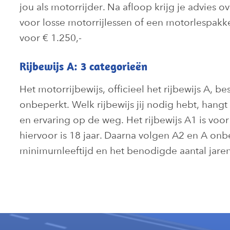
jou als motorrijder. Na afloop krijg je advies o
voor losse motorrijlessen of een motorlespakk
voor € 1.250,-
Rijbewijs A: 3 categorieën
Het motorrijbewijs, officieel het rijbewijs A, be
onbeperkt. Welk rijbewijs jij nodig hebt, hangt
en ervaring op de weg. Het rijbewijs A1 is voo
hiervoor is 18 jaar. Daarna volgen A2 en A o
minimumleeftijd en het benodigde aantal jaren 