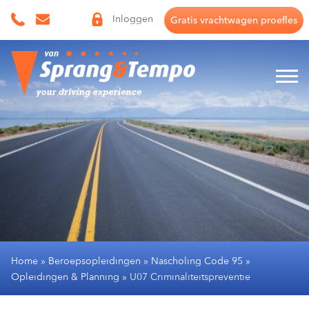
Skip
Inloggen
Gratis vrachtwagen proefles
to
content
Home
»
Beroepsopleidingen
»
Nascholing Code 95
»
Opleidingen & Planning
»
U07 Criminaliteitspreventie