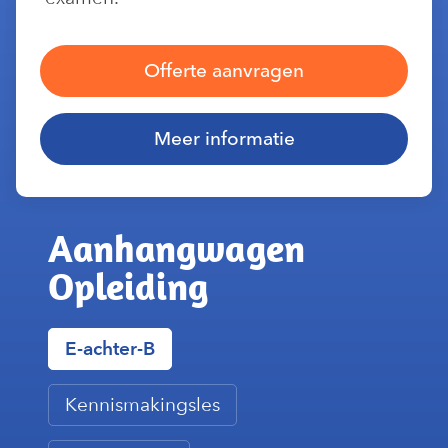
Offerte aanvragen
Meer informatie
Aanhangwagen
Opleiding
E-achter-B
Kennismakingsles