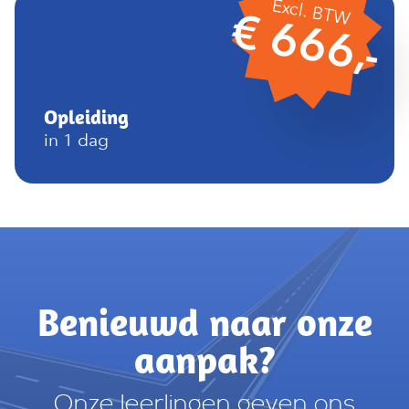
Excl. BTW
€ 666,-
Opleiding
in 1 dag
Benieuwd naar onze
aanpak?
Onze leerlingen geven ons