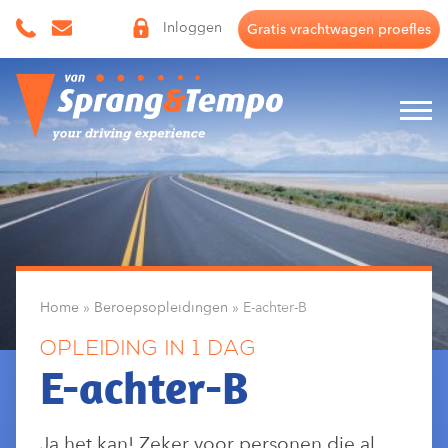
Skip
Inloggen
Gratis vrachtwagen proefles
to
content
Home
»
Beroepsopleidingen
»
E-achter-B
OPLEIDING IN 1 DAG
E-achter-B
Ja het kan! Zeker voor personen die al