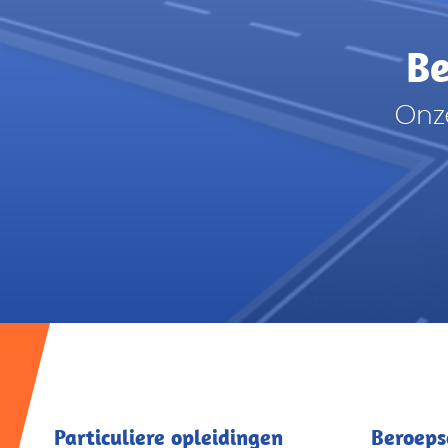
Be
Onze
Particuliere opleidingen
Beroeps