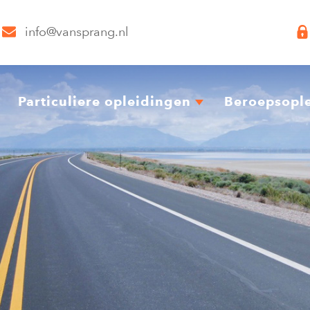
info@vansprang.nl
Particuliere opleidingen
Beroepsopl