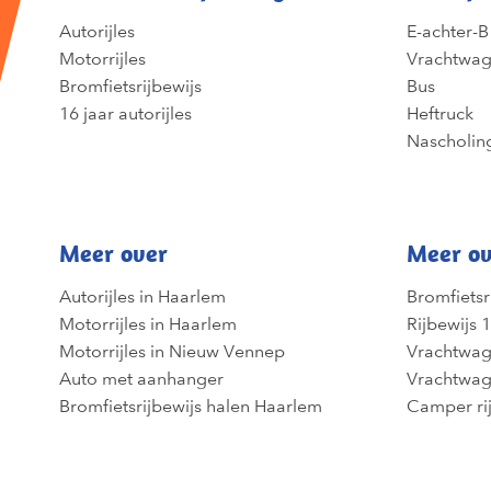
Autorijles
E-achter-B
Motorrijles
Vrachtwa
Bromfietsrijbewijs
Bus
16 jaar autorijles
Heftruck
Nascholin
Meer over
Meer ov
Autorijles in Haarlem
Bromfietsr
Motorrijles in Haarlem
Rijbewijs 1
Motorrijles in Nieuw Vennep
Vrachtwag
Auto met aanhanger
Vrachtwag
Bromfietsrijbewijs halen Haarlem
Camper ri