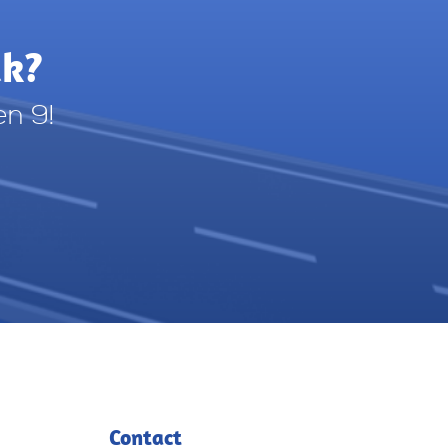
ak?
en 9!
Contact