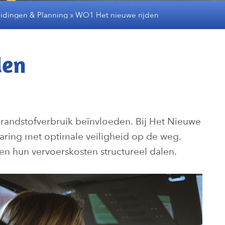
idingen & Planning
»
WO1 Het nieuwe rijden
den
 brandstofverbruik beïnvloeden. Bij Het Nieuwe
aring met optimale veiligheid op de weg.
en hun vervoerskosten structureel dalen.