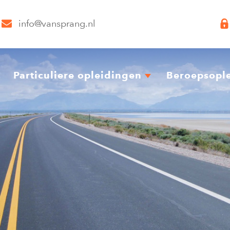
info@vansprang.nl
Particuliere opleidingen
Beroepsopl