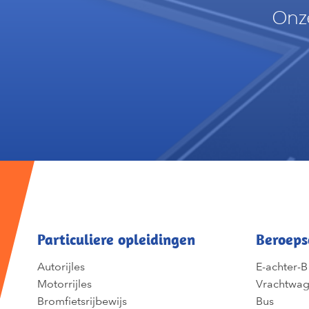
Onze
Particuliere opleidingen
Beroeps
Autorijles
E-achter-B
Motorrijles
Vrachtwa
Bromfietsrijbewijs
Bus