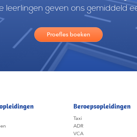
 leerlingen geven ons gemiddeld e
Proefles boeken
opleidingen
Beroepsopleidingen
Taxi
gen
ADR
VCA