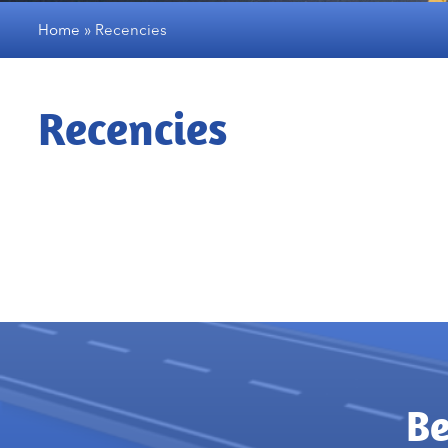
Home
»
Recencies
Recencies
Be