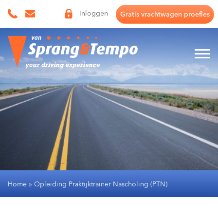
Skip
Inloggen
Gratis vrachtwagen proefles
to
content
Home
»
Opleiding Praktijktrainer Nascholing (PTN)